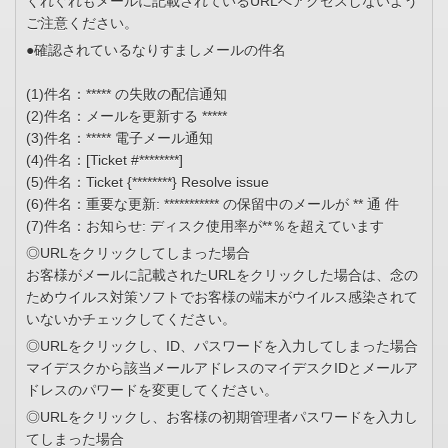
くれぐれもメールに記載されているURLへアクセスしないよう
ご注意ください。
●確認されているなりすましメールの件名
(1)件名：***** の失敗の配信通知
(2)件名：メールを更新する *****
(3)件名：***** 電子メール通知
(4)件名：[Ticket #********]
(5)件名：Ticket {********} Resolve issue
(6)件名：重要な更新: *********** の保留中のメールが ** 通 件
(7)件名：お知らせ: ディスク使用率が**％を超えています
◎URLをクリックしてしまった場合
お客様がメールに記載されたURLをクリックした場合は、念の
ためウイルス対策ソフトでお客様の端末がウイルス感染されて
いないかチェックしてください。
◎URLをクリックし、ID、パスワードを入力してしまった場合
マイデスクから該当メールアドレスのマイデスクIDとメールア
ドレスのパワードを変更してください。
◎URLをクリックし、お客様の初期管理者パスワードを入力し
てしまった場合